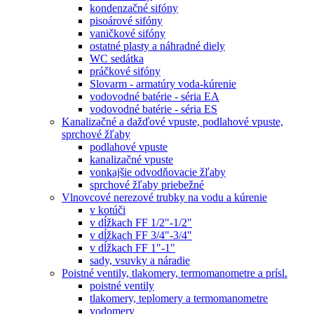
kondenzačné sifóny
pisoárové sifóny
vaničkové sifóny
ostatné plasty a náhradné diely
WC sedátka
práčkové sifóny
Slovarm - armatúry voda-kúrenie
vodovodné batérie - séria EA
vodovodné batérie - séria ES
Kanalizačné a dažďové vpuste, podlahové vpuste,
sprchové žľaby
podlahové vpuste
kanalizačné vpuste
vonkajšie odvodňovacie žľaby
sprchové žľaby priebežné
Vlnovcové nerezové trubky na vodu a kúrenie
v kotúči
v dĺžkach FF 1/2"-1/2"
v dĺžkach FF 3/4"-3/4"
v dĺžkach FF 1"-1"
sady, vsuvky a náradie
Poistné ventily, tlakomery, termomanometre a prísl.
poistné ventily
tlakomery, teplomery a termomanometre
vodomery