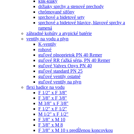
klik-klaky
držiaky sprchy a stenové prechody
chrómované sifóny
sprchové a bidetové sety
sprchové a bidetové hlavice, hlavové sprchy a
ramená
záhradné kohúty a atypické batérie
ventily na vodu a plyn
K-ventily
rohové
guľové plnoprietok PN 40 Remer
guľové RR ťažká séria, PN 40 Remer
guľové Valvex Onyx PN 40
guľové standard PN 25
guľové ventily ostatné
guľové ventily na plyn
flexi hadice na vodu
F 1/2" x F 3/8"
F 3/8" x F 3/8"
M 3/8" x F 3/8"
F 1/2" x F 1/2"
M 1/2" x F 1/2"
F 3/8" x M 10
F 3/8" x M 8
F 3/8" x M 10 s predĺženou koncovkou