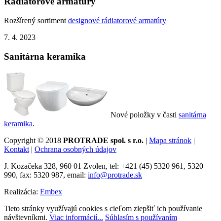
Rádiatorové armatúry
Rozšírený sortiment
designové rádiatorové armatúry
7. 4. 2023
Sanitárna keramika
Nové položky v časti
sanitárna
keramika
.
Copyright © 2018
PROTRADE spol. s r.o.
|
Mapa stránok
|
Kontakt
|
Ochrana osobných údajov
J. Kozačeka 328, 960 01 Zvolen, tel: +421 (45) 5320 961, 5320
990, fax: 5320 987, email:
info@protrade.sk
Realizácia:
Embex
Tieto stránky využívajú cookies s cieľom zlepšiť ich používanie
návštevníkmi.
Viac informácií...
Súhlasím s používaním