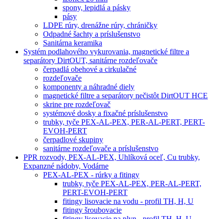
spony, lepidlá a pásky
pásy
LDPE rúry, drenážne rúry, chráničky
Odpadné šachty a príslušenstvo
Sanitárna keramika
Systém podlahového vykurovania, magnetické filtre a
separátory DirtOUT, sanitárne rozdeľovače
čerpadlá obehové a cirkulačné
rozdeľovače
komponenty a náhradné diely
magnetické filtre a separátory nečistôt DirtOUT HCE
skrine pre rozdeľovač
systémové dosky a fixačné príslušenstvo
trubky, tyče PEX-AL-PEX, PER-AL-PERT, PERT-
EVOH-PERT
čerpadlové skupiny
sanitárne rozdeľovače a príslušenstvo
PPR rozvody, PEX-AL-PEX, Uhlíková oceľ, Cu trubky,
Expanzné nádoby, Vodárne
PEX-AL-PEX - rúrky a fitingy
trubky, tyče PEX-AL-PEX, PER-AL-PERT,
PERT-EVOH-PERT
fitingy lisovacie na vodu - profil TH, H, U
fitingy šroubovacie
fitingy lisovacie na plyn - profil TH, H, U