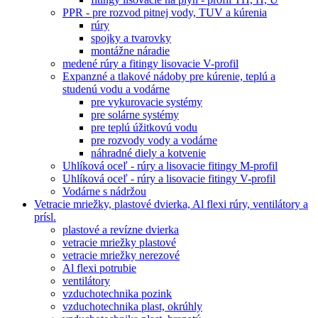
PPR - pre rozvod pitnej vody, TUV a kúrenia
rúry
spojky a tvarovky
montážne náradie
medené rúry a fitingy lisovacie V-profil
Expanzné a tlakové nádoby pre kúrenie, teplú a
studenú vodu a vodárne
pre vykurovacie systémy
pre solárne systémy
pre teplú úžitkovú vodu
pre rozvody vody a vodárne
náhradné diely a kotvenie
Uhlíková oceľ - rúry a lisovacie fitingy M-profil
Uhlíková oceľ - rúry a lisovacie fitingy V-profil
Vodárne s nádržou
Vetracie mriežky, plastové dvierka, Al flexi rúry, ventilátory a
prísl.
plastové a revízne dvierka
vetracie mriežky plastové
vetracie mriežky nerezové
Al flexi potrubie
ventilátory
vzduchotechnika pozink
vzduchotechnika plast, okrúhly