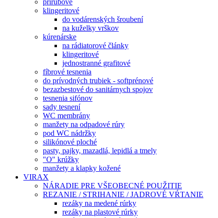
prírubové
klingeritové
do vodárenských šroubení
na kuželky vrškov
kúrenárske
na rádiatorové články
klingeritové
jednostranné grafitové
fíbrové tesnenia
do prívodných trubiek - softprénové
bezazbestové do sanitárnych spojov
tesnenia sifónov
sady tesnení
WC membrány
manžety na odpadové rúry
pod WC nádržky
silikónové ploché
pasty, pajky, mazadlá, lepidlá a tmely
"O" krúžky
manžety a klapky kožené
VIRAX
NÁRADIE PRE VŠEOBECNÉ POUŽITIE
REZANIE / STRIHANIE / JADROVÉ VŔTANIE
rezáky na medené rúrky
rezáky na plastové rúrky