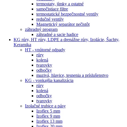
termostaty, jímky a ostatné
samočistiace filtre
termostatické bezpečnostné ventily
redučné ventily
Magnetický separátor nečistôt
záhradný program
záhradné a sacie hadice
KG rúry, HT rúry, LDPE a drenážne rúry, Izolácie, Šachty,
Keramika
HT - vnútorné odpady
rúry
kolená
tvarovky
odbočky
mazivá, hlavice, tesnenia a príslušenstvo
KG - vonkajšia kanalizácia
rúry
kolená
odbočky
tvarovky
Izolačné trubice a pásy
Izoflex 5 mm
Izoflex 9 mm
Izoflex 13 mm
Izoflex 20 mm