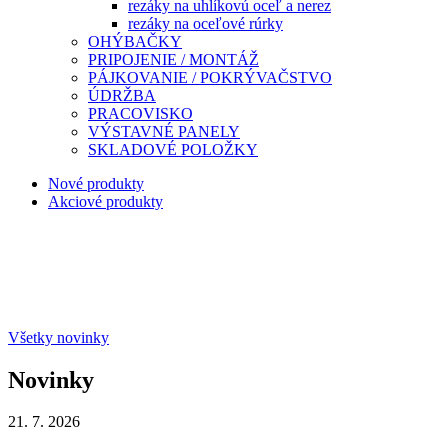
rezáky na uhlíkovú oceľ a nerez
rezáky na oceľové rúrky
OHÝBAČKY
PRIPOJENIE / MONTÁŽ
PÁJKOVANIE / POKRÝVAČSTVO
ÚDRŽBA
PRACOVISKO
VÝSTAVNÉ PANELY
SKLADOVÉ POLOŽKY
Nové produkty
Akciové produkty
Všetky novinky
Novinky
21. 7. 2026