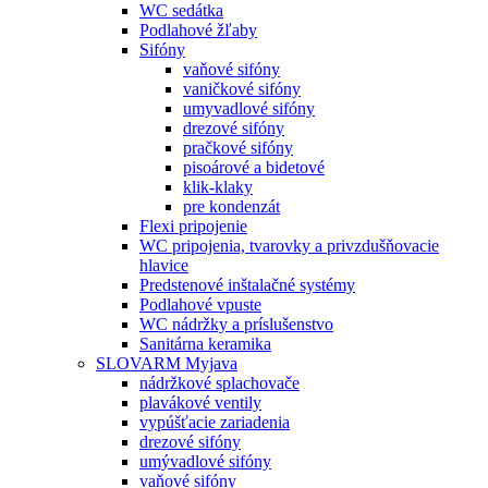
WC sedátka
Podlahové žľaby
Sifóny
vaňové sifóny
vaničkové sifóny
umyvadlové sifóny
drezové sifóny
pračkové sifóny
pisoárové a bidetové
klik-klaky
pre kondenzát
Flexi pripojenie
WC pripojenia, tvarovky a privzdušňovacie
hlavice
Predstenové inštalačné systémy
Podlahové vpuste
WC nádržky a príslušenstvo
Sanitárna keramika
SLOVARM Myjava
nádržkové splachovače
plavákové ventily
vypúšťacie zariadenia
drezové sifóny
umývadlové sifóny
vaňové sifóny