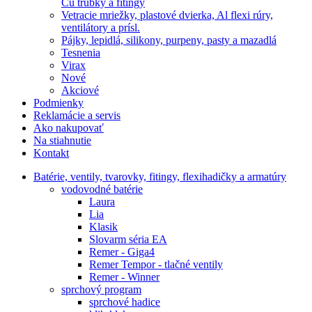
Cu trubky a fitingy
Vetracie mriežky, plastové dvierka, Al flexi rúry,
ventilátory a prísl.
Pájky, lepidlá, silikony, purpeny, pasty a mazadlá
Tesnenia
Virax
Nové
Akciové
Podmienky
Reklamácie a servis
Ako nakupovať
Na stiahnutie
Kontakt
Batérie, ventily, tvarovky, fitingy, flexihadičky a armatúry
vodovodné batérie
Laura
Lia
Klasik
Slovarm séria EA
Remer - Giga4
Remer Tempor - tlačné ventily
Remer - Winner
sprchový program
sprchové hadice