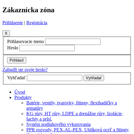
Zákaznícka zóna
Prihlásenie
|
Registrácia
X
Prihlasovacie meno
Heslo
Zabudli ste svoje heslo?
Vyhľadať
Úvod
Produkty
Batérie, ventily, tvarovky, fitingy, flexihadičky a
armatúry
KG rúry, HT rúry, LDPE a drenážne rúry, Izolácie,
šachty a prísl.
Systém podlahového vykurovania
PPR rozvody, PEX-AL-PEX, Uhlíková oceľ a fitingy,