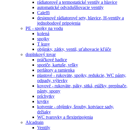
rádiatorové a termostatické ventily a hlavice
automatické odvzdušňovacie ventily
Caleffi
designové rádiatorové sety, hlavice, H-ventily a
jednobodové pripojenia
PE - spojky na vodu
kolená
spojky
T kusy
objímky, zátky, ventil, uťahovacie kľúče
doplnkový tovar
práčkové hadice
sporiče, kartuše, vršky
perlátory a ramienka
plastové - rukoväte, spojky, redukcie, WC pánty,
odpady, výlevky
kovové - rukoväte, páky, sitká, etážky, prepínače,
pánty, spony
príchytky
krytky
kotvenie - objímky, šrouby, kotviace sady,
držiaky
WC tvarovky a flexipripojenia
Alcadrain
Ventily