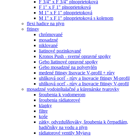
F 3/4" x F 3/4" plnoprietoková
F 1" x F 1" plnoprietoková
M 1" x F 1" plnoprietoková
M 1" x F 1" plnoprietoková s kolenom
flexi hadice na plyn
fitingy
chrómované
mosadzné
niklované
liatinové pozinkované
Kronos Push - sverné opravné spojky
Gebo liatinové opravné spojky
Gebo mosadzné na polyetylén
medené fitingy lisovacie V-profil + rúry
uhlíková oceľ - rúry a lisovacie fitingy M-profil
uhlíková oceľ - rúry a lisovacie fitingy V-profil
mosadzné vodoinštalačné a kúrenárske tvarovky
šroubenia k vodomerom
šroubenia rádiatorové
klapky
filtre
koše
zátky, odvzdušňováky, šroubenia k čerpadlám,
hadičníky na vodu a plyn
rádiatorové ventily Myjava