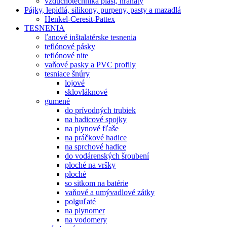
vzduchotechnika plast, hranatý
Pájky, lepidlá, silikony, purpeny, pasty a mazadlá
Henkel-Ceresit-Pattex
TESNENIA
ľanové inštalatérske tesnenia
teflónové pásky
teflónové nite
vaňové pasky a PVC profily
tesniace šnúry
lojové
sklovláknové
gumené
do prívodných trubiek
na hadicové spojky
na plynové fľaše
na práčkové hadice
na sprchové hadice
do vodárenských šroubení
ploché na vršky
ploché
so sitkom na batérie
vaňové a umývadlové zátky
polguľaté
na plynomer
na vodomery